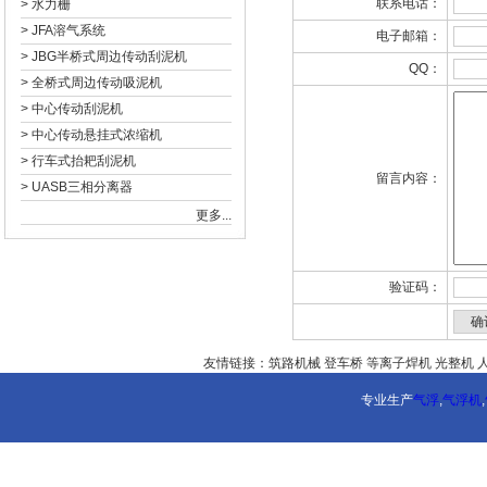
联系电话：
>
水力栅
>
JFA溶气系统
电子邮箱：
>
JBG半桥式周边传动刮泥机
QQ：
>
全桥式周边传动吸泥机
>
中心传动刮泥机
>
中心传动悬挂式浓缩机
>
行车式抬耙刮泥机
留言内容：
>
UASB三相分离器
更多...
验证码：
友情链接：
筑路机械
登车桥
等离子焊机
光整机
专业生产
气浮
,
气浮机
,