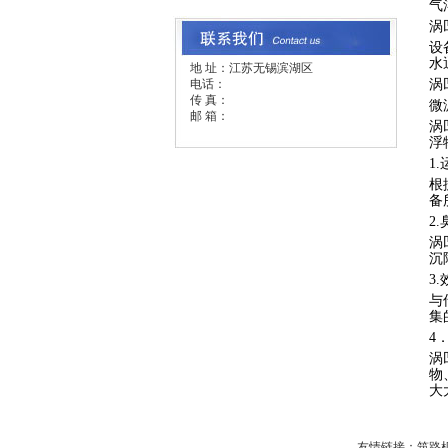
气
涡
设
水
地 址：江苏无锡滨湖区
电话：
涡
传 真：
微
邮 箱：
涡
浮
1.
根
备
2.
涡
沉
3.
与
集
4
涡
物
大
友情链接：
筑路