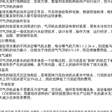
浮机无需打地脚固定，安装方便。絮凝剂添加机构由用户自行设计，也可
凹气浮机的操作
备按先顺序起动并运转正常后，可在排放处取样化验。根据排放标准，检
通过量及助剂加入量可获得好的运转参数。
凹气浮机的操作安全
滤机转鼓是靠水润滑进行的，气浮机在底部设有密封装置，需有水冷却方
凹气浮机是一项优良的污水处理技术，设计合理，操作方便、运行经济，
物、油脂、胶状物等杂质。
运行费用低
据处理水量的不同决定曝气机台数，每台曝气机只有
1.1-2.2k.w
，刮泥板
所消耗的动力极小，仅相当于传统溶气气浮的
1/5-1/8
，而且维修费用低，
臭气减轻
凹气浮机对废水的处理本身是一个好氧过程，且污泥是在
“新鲜”的状态
降池等所产生的滤池蝇、臭气等问题，使工人的操作环境有了很大改善。
效益高
传统的辐流式沉淀池相反，是将固体污泥自动的从废水中除去，污泥的去
的上浮污泥浓度可达
3%
以上，因此也降低了污泥处理的费用。
．节省投资
凹气浮机设备不需要压力溶气罐、空压机、循环泵等附属设备。该设备能
、
COD
和
BOD
。用废纸作原料的厂家经脱墨漂白等生产过程产生的废水无
大减少总体投资费用。
机械
登车桥
等离子焊机
光整机
人造草坪
耙式干燥机
数控剪板机
船用吊机
电动推杆