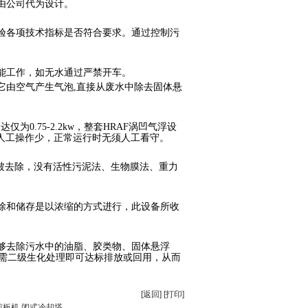
由公司代为设计。
验各项技术指标是否符合要求。通过控制污
能工作，如无水通过严禁开车。
它由空气产生气泡
,
直接从废水中除去固体悬
马达仅为
0.75-2.2kw
，整套
HRAF
涡凹气浮设
人工操作少，正常运行时无须人工看守。
下被去除，没有活性污泥法、生物膜法、重力
除和储存是以浓缩的方式进行，此设备所收
够去除污水中的油脂、胶类物、固体悬浮
需二级生化处理即可达标排放或回用，从而
[返回]
[打印]
剪板机
闭式冷却塔